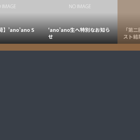
’ano’ano S
‘ano’ano生へ特別なお知ら
「第二回
せ
スト結