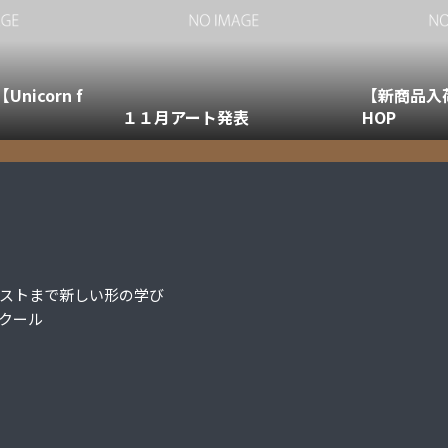
nicorn f
【新商品入荷】
１１月アート発表
HOP
ストまで新しい形の学び
クール