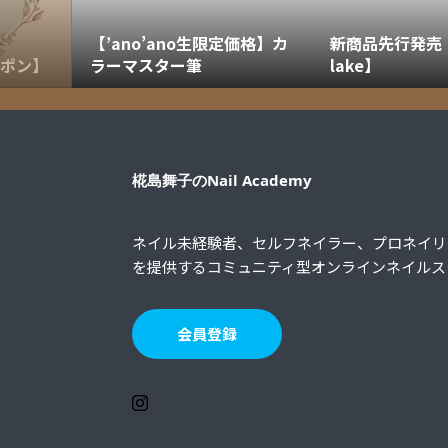
【’ano’ano生限定価格】カ
新商品先行発売【U
ーポン】
ラーマスター筆
lake】
椛島舞子のNail Academy
ネイル未経験者、セルフネイラー、プロネイリ
を提供するコミュニティ型オンラインネイルス
会員登録