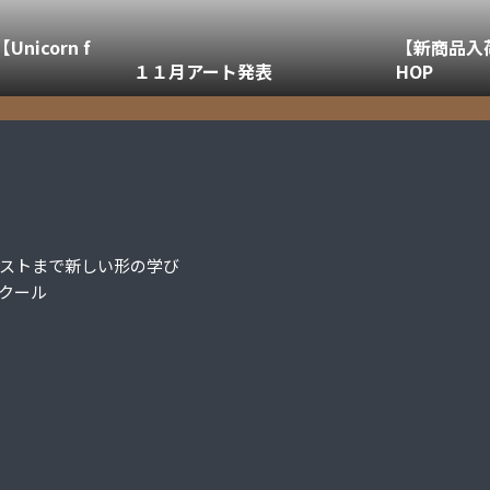
nicorn f
【新商品入荷】
１１月アート発表
HOP
ストまで新しい形の学び
クール