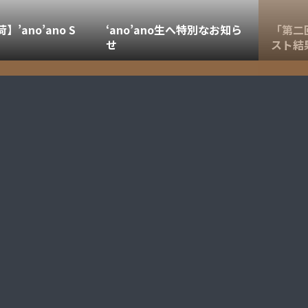
’ano’ano S
‘ano’ano生へ特別なお知ら
「第二回
せ
スト結