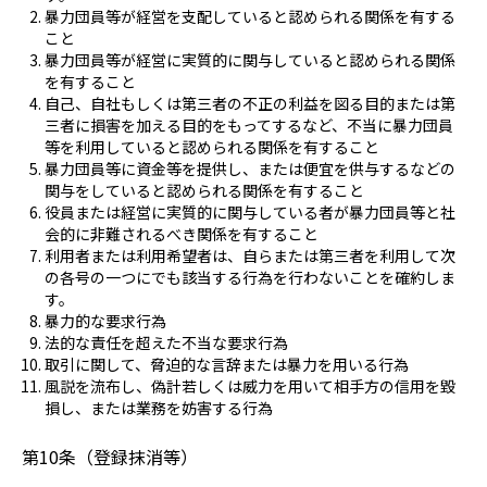
暴力団員等が経営を支配していると認められる関係を有する
こと
暴力団員等が経営に実質的に関与していると認められる関係
を有すること
自己、自社もしくは第三者の不正の利益を図る目的または第
三者に損害を加える目的をもってするなど、不当に暴力団員
等を利用していると認められる関係を有すること
暴力団員等に資金等を提供し、または便宜を供与するなどの
関与をしていると認められる関係を有すること
役員または経営に実質的に関与している者が暴力団員等と社
会的に非難されるべき関係を有すること
利用者または利用希望者は、自らまたは第三者を利用して次
の各号の一つにでも該当する行為を行わないことを確約しま
す。
暴力的な要求行為
法的な責任を超えた不当な要求行為
取引に関して、脅迫的な言辞または暴力を用いる行為
風説を流布し、偽計若しくは威力を用いて相手方の信用を毀
損し、または業務を妨害する行為
第10条（登録抹消等）