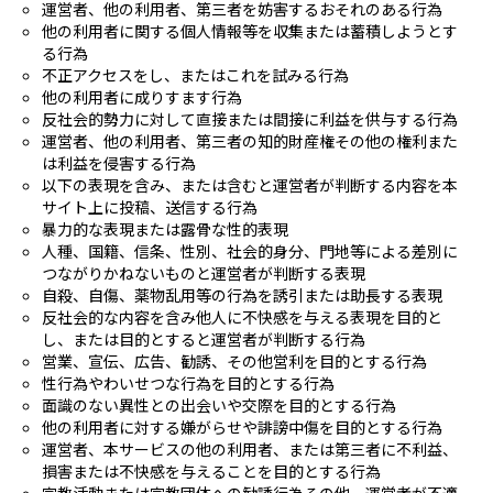
運営者、他の利用者、第三者を妨害するおそれのある行為
他の利用者に関する個人情報等を収集または蓄積しようとす
る行為
不正アクセスをし、またはこれを試みる行為
他の利用者に成りすます行為
反社会的勢力に対して直接または間接に利益を供与する行為
運営者、他の利用者、第三者の知的財産権その他の権利また
は利益を侵害する行為
以下の表現を含み、または含むと運営者が判断する内容を本
サイト上に投稿、送信する行為
暴力的な表現または露骨な性的表現
人種、国籍、信条、性別、社会的身分、門地等による差別に
つながりかねないものと運営者が判断する表現
自殺、自傷、薬物乱用等の行為を誘引または助長する表現
反社会的な内容を含み他人に不快感を与える表現を目的と
し、または目的とすると運営者が判断する行為
営業、宣伝、広告、勧誘、その他営利を目的とする行為
性行為やわいせつな行為を目的とする行為
面識のない異性との出会いや交際を目的とする行為
他の利用者に対する嫌がらせや誹謗中傷を目的とする行為
運営者、本サービスの他の利用者、または第三者に不利益、
損害または不快感を与えることを目的とする行為