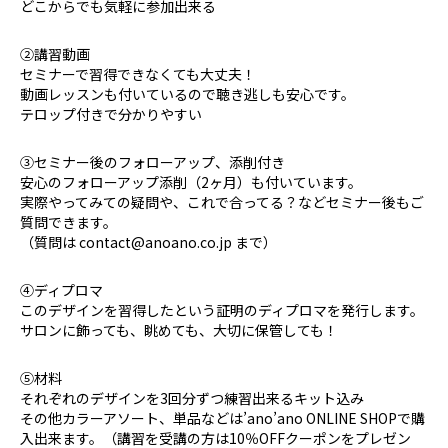
どこからでも気軽に参加出来る
②講習動画
セミナーで習得できなくても大丈夫！
動画レッスンも付いているので聴き逃しも安心です。
テロップ付きで分かりやすい
③セミナー後のフォローアップ、添削付き
安心のフォローアップ添削（2ヶ月）も付いています。
実際やってみての疑問や、これで合ってる？などセミナー後もご
質問できます。
（質問は contact@anoano.co.jp まで）
④ディプロマ
このデザインを習得したという証明のディプロマを発行します。
サロンに飾っても、眺めても、大切に保管しても！
⑤材料
それぞれのデザインを3回分ずつ練習出来るキット込み
その他カラーアソート、単品などは’ano’ano ONLINE SHOPで購
入出来ます。（講習を受講の方は10％OFFクーポンをプレゼン