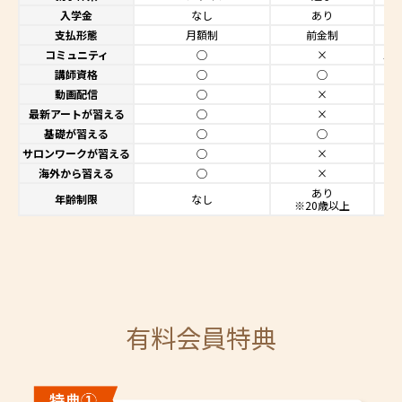
入学金
なし
あり
支払形態
月額制
前金制
コミュニティ
◯
×
△
講師資格
◯
◯
動画配信
◯
×
最新アートが習える
◯
×
基礎が習える
◯
◯
サロンワークが習える
◯
×
海外から習える
◯
×
あり
年齢制限
なし
※20歳以上
有料会員特典