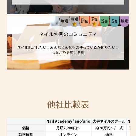
ネイル仲間のコミュニティ
ネイル話がしたい！みんなどんなもの使っているか知りたい！
つながりを広げる場
他社比較表
Nail Academy 'ano'ano
大手ネイルスクール
オン
価格
月額2,200円～
約20万円〜/一式
33
就学体系
オンライン
通学